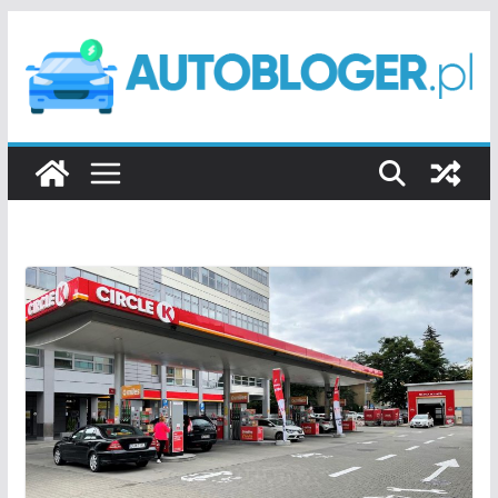
Przejdź
do
treści