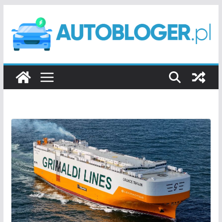
Przejdź
do
treści