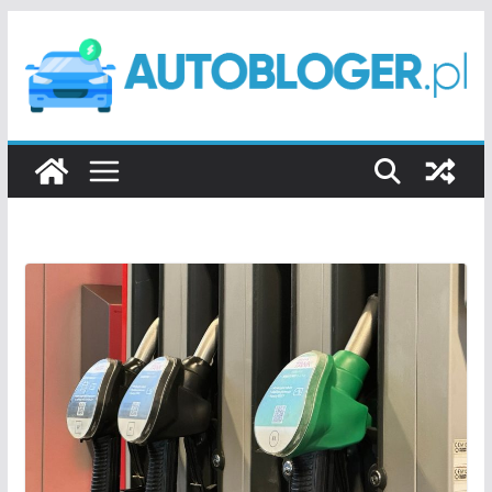
Przejdź
do
treści