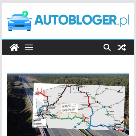
Przejdź
do
treści