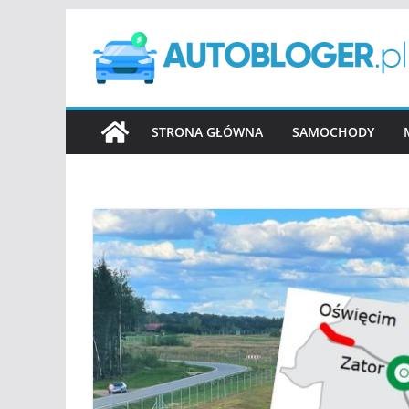
Przejdź
do
treści
STRONA GŁÓWNA
SAMOCHODY