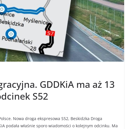
gracyjna. GDDKiA ma aż 13
odcinek S52
Polsce. Nowa droga ekspresowa S52, Beskidzka Droga
DKiA podała właśnie sporo wiadomości o kolejnym odcinku. Ma