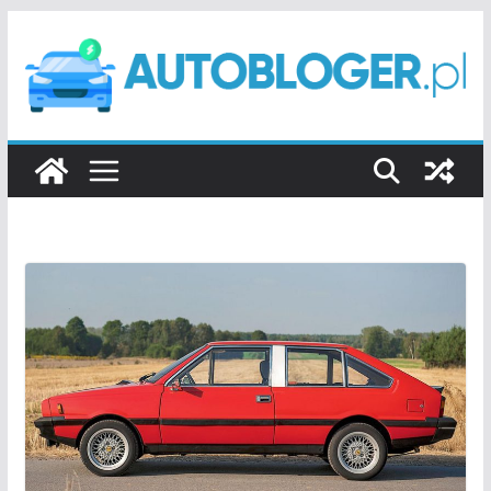
Przejdź
do
treści