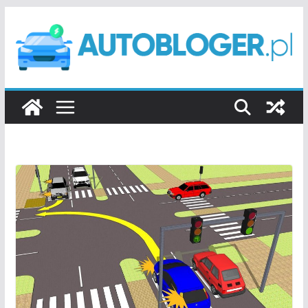
Przejdź
do
treści