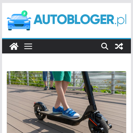
Przejdź
do
treści